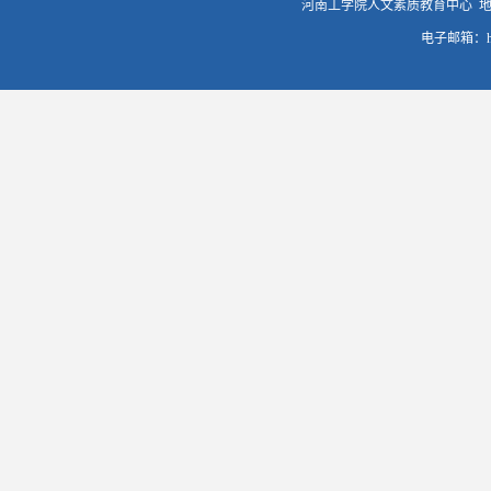
河南工学院人文素质教育中心 地
电子邮箱：hqr